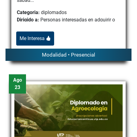
sábad...
Categoria:
diplomados
Dirigido a:
Personas interesadas en adquirir o
fortalecer habilidades en marketing digital y
gestión de redes ...
Me Interesa
Modalidad • Presencial
Ago
23