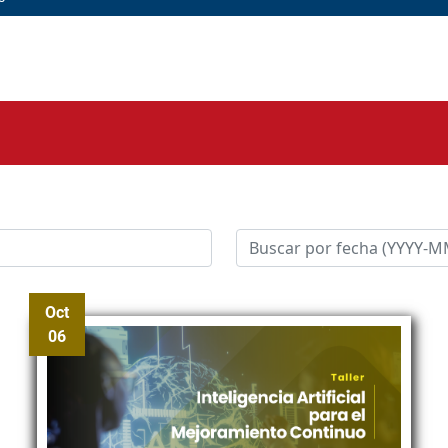
Oct
06