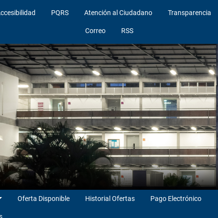
ccesibilidad
PQRS
Atención al Ciudadano
Transparencia
Correo
RSS
Oferta Disponible
Historial Ofertas
Pago Electrónico
s