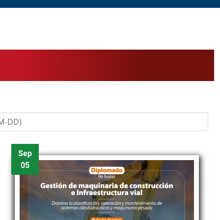
Sep
05