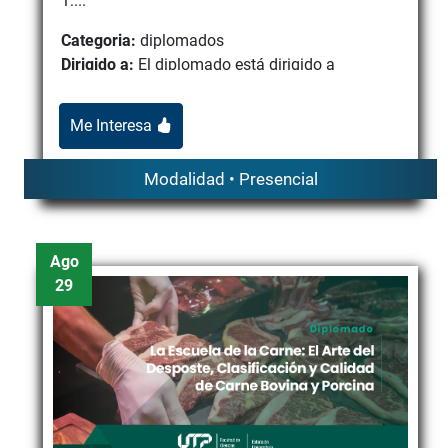
1:...
Categoria:
diplomados
Dirigido a:
El diplomado está dirigido a
estudiantes y egresados de la Universidad
Tecnológica de Pereira de c...
Me Interesa
Modalidad • Presencial
Ago
29