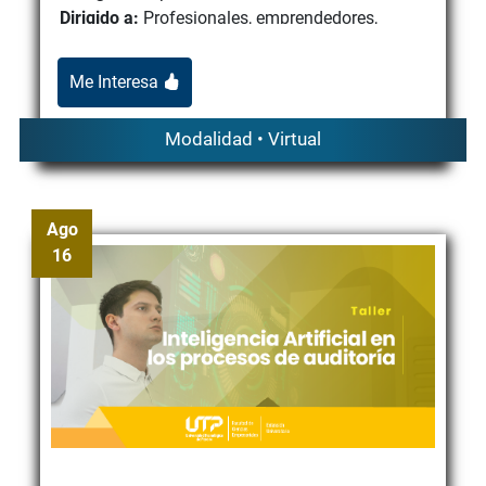
Dirigido a:
Profesionales, emprendedores,
líderes de equipo y estudiantes de cualquier
área del conocimiento q...
Me Interesa
Modalidad • Virtual
Ago
16