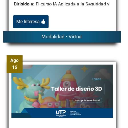
Dirigido a:
El curso IA Aplicada a la Seguridad y
Salud en el Trabajo (SST) está dirigido a
profesionales, tec...
Me Interesa
Modalidad • Virtual
Ago
16