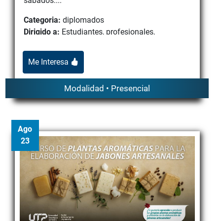
sábados:...
Categoria:
diplomados
Dirigido a:
Estudiantes, profesionales,
egresados, empresarios y público en general
interesados en fortalecer ...
Me Interesa
Modalidad • Presencial
Ago
23