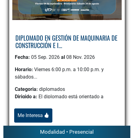
DIPLOMADO EN GESTIÓN DE MAQUINARIA DE
CONSTRUCCIÓN E I...
Fecha:
05 Sep. 2026
al
08 Nov. 2026
Horario:
Viernes 6:00 p.m. a 10:00 p.m. y
sábados...
Categoria:
diplomados
Dirigido a:
El diplomado está orientado a
ingenieros, tecnólogos, arquitectos, contratistas,
supervisores de o...
Me Interesa
Modalidad • Presencial