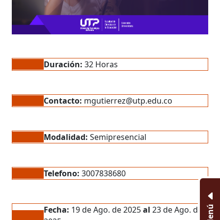
Duración:
32 Horas
Contacto:
mgutierrez@utp.edu.co
Modalidad:
Semipresencial
Telefono:
3007838680
Menú
Fecha:
19 de Ago. de 2025
al
23 de Ago. de